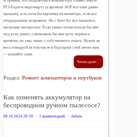
Я привык, что подключая к компьютеру совместимую
PCI-Express видеокарту (а времена AGP все-таки давно
прошли), есть хотя бы картинка на мониторе, если все
оборудование исправное. Но с Intel Arc все оказалось
несколько интереснее. Если такая статья попала бы мне
под руку ранее, сэкономила бы мне кучу нервов и
времени, но увы, пишу с собственного опыта. Нужен ли
весь геморрой (в том числе в будущем) с ней лично вам
— решайте сами.
Читать далее…
Раздел:
Ремонт компьютеров и ноутбуков
Как поменять аккумулятор на
беспроводном ручном пылесосе?
08.10.2024 20:59
⋅
1 комментарий
⋅
Admin