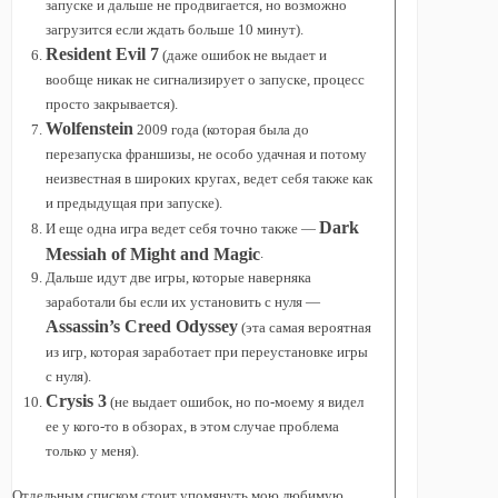
запуске и дальше не продвигается, но возможно
загрузится если ждать больше 10 минут).
Resident Evil 7
(даже ошибок не выдает и
вообще никак не сигнализирует о запуске, процесс
просто закрывается).
Wolfenstein
2009 года (которая была до
перезапуска франшизы, не особо удачная и потому
неизвестная в широких кругах, ведет себя также как
и предыдущая при запуске).
Dark
И еще одна игра ведет себя точно также —
Messiah of Might and Magic
.
Дальше идут две игры, которые наверняка
заработали бы если их установить с нуля —
Assassin’s Creed Odyssey
(эта самая вероятная
из игр, которая заработает при переустановке игры
с нуля).
Crysis 3
(не выдает ошибок, но по-моему я видел
ее у кого-то в обзорах, в этом случае проблема
только у меня).
Отдельным списком стоит упомянуть мою любимую