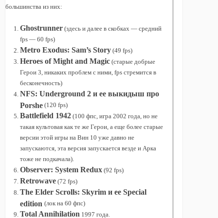
большинства из них:
Ghostrunner
(здесь и далее в скобках — средний
fps — 60 fps)
Metro Exodus: Sam’s Story
(49 fps)
Heroes of Might and Magic
(старые добрые
Герои 3, никаких проблем с ними, fps стремится в
бесконечность)
NFS: Underground 2 и ее выкидыш про
Porshe
(120 fps)
Battlefield 1942
(100 фпс, игра 2002 года, но не
такая культовая как те же Герои, а еще более старые
версии этой игры на Вин 10 уже давно не
запускаются, эта версия запускается везде и Арка
тоже не подкачала).
Observer: System Redux
(92 fps)
Retrowave
(72 fps)
The Elder Scrolls: Skyrim и ее Special
edition
(лок на 60 фпс)
Total Annihilation
1997 года.