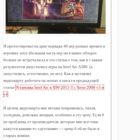
Я протестировал на арке порядка 40 игр разных времен и
игровых эпох (большая часть игр ни в каких обзорах
больше не встречалась) и эта статья о том, как и с каким
результатом запустились игры на Intel Arc A380 (а
запустились, естественно, не все). Как я заставлял
видеокарту работать на зеонах я писал в предыдущей
статье
Установка Intel Arc в X99 2011-3 с Xeon 2000 v3 и
v4
.
В целом, видеокарта мне весьма понравилась, тихая,
холодная, довольно мощная, особенно в эту цену. Если б
не проблемы от производителя. которые мне всё-таки
кажутся какими-то «детскими» — цены б ей не было в
старых компах.