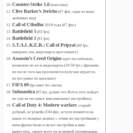
Counter-Strike 1.6
(классика).
Clive Barker’s Jericho
(67 фпс, одна из моих
любимых игр)
Call of Cthulhu
2018 года (67 фпс)
Battlefield 5
(63 fps)
Battlefield 1
(81 fps)
S.T.A.L.K.E.R.: Call of Pripyat
(60 fps,
наверное лок, видеокарта простаивает)
Assassin’s Creed Origins
идет нестабильно,
возможно не из-за видеокарты (19-50 fps с фризами,
но после того как просвопится получше играется,
но все равно не идеально)
FIFA 09
(fps явно без лагов)
Subnautica
(65 fps, думаю что Below zero пойдет.
но уже не на самых максимальных настройках)
Call of Duty 4: Modern warfare
, старый
добрый, не ремейк (104 фпс, кстати помнится на
каких-то мощных компах с этими же настройками у
меня фризы были если все настройки в макс
выкрутить. скорее всего из-за кривой оптимизации,