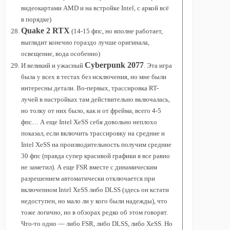
видеокартами AMD и на встройке Intel, с аркой всё
в порядке)
Quake 2 RTX
(14-15 фпс, но вполне работает,
выглядит конечно гораздо лучше оригинала,
освещение, вода особенно)
Cyberpunk 2077
И великий и ужасный
. Эта игра
была у всех в тестах без исключения, но мне были
интересны детали. Во-первых, трассировка RT-
лучей в настройках там действительно включалась,
но толку от них было, как и от фрейма, всего 4-5
фпс… А еще Intel XeSS себя довольно неплохо
показал, если включить трассировку на средние и
Intel XeSS на производительность получим средние
30 фпс (правда супер красивой графики я все равно
не заметил). А еще FSR вместе с динамическим
разрешением автоматически отключается при
включенном Intel XeSS либо DLSS (здесь он кстати
недоступен, но мало ли у кого были надежды), что
тоже логично, но в обзорах редко об этом говорят.
Что-то одно — либо FSR, либо DLSS, либо XeSS. Но