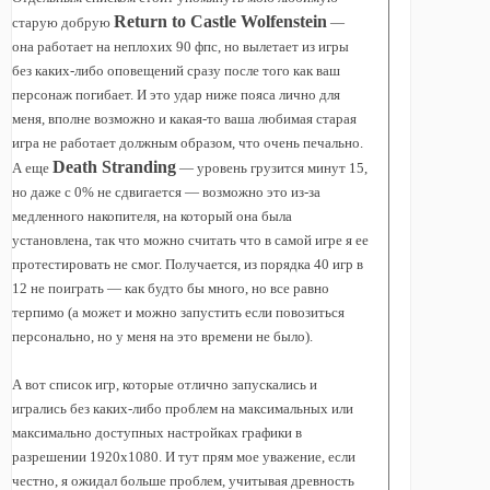
Return to Castle Wolfenstein
старую добрую
—
она работает на неплохих 90 фпс, но вылетает из игры
без каких-либо оповещений сразу после того как ваш
персонаж погибает. И это удар ниже пояса лично для
меня, вполне возможно и какая-то ваша любимая старая
игра не работает должным образом, что очень печально.
Death Stranding
А еще
— уровень грузится минут 15,
но даже с 0% не сдвигается — возможно это из-за
медленного накопителя, на который она была
установлена, так что можно считать что в самой игре я ее
протестировать не смог. Получается, из порядка 40 игр в
12 не поиграть — как будто бы много, но все равно
терпимо (а может и можно запустить если повозиться
персонально, но у меня на это времени не было).
А вот список игр, которые отлично запускались и
игрались без каких-либо проблем на максимальных или
максимально доступных настройках графики в
разрешении 1920х1080. И тут прям мое уважение, если
честно, я ожидал больше проблем, учитывая древность