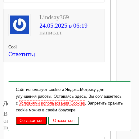
Lindsay369
24.05.2025 в 06:19
написал:
Cool
Ответить
↓
Новые комментарии →
Cайт использует cookie и Яндекс.Метрику для
улучшения работы. Оставаясь здесь, Вы соглашаетесь
Добавить комментарий
с
Условиями использования Cookies
. Запретить хранить
cookie можно в своём браузере.
Ваш адрес email не будет
опубликован.
Обязательные поля
Согласиться
Отказаться
помечены
*