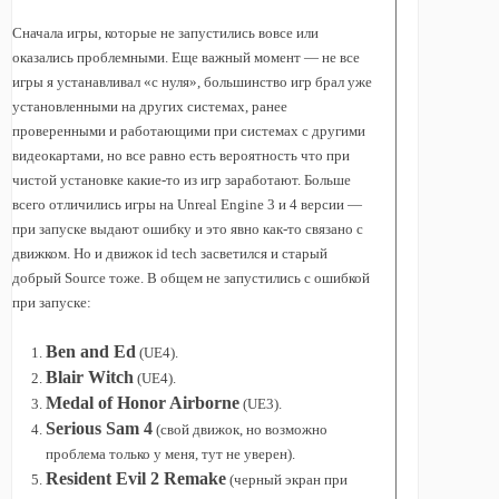
Сначала игры, которые не запустились вовсе или
оказались проблемными. Еще важный момент — не все
игры я устанавливал «с нуля», большинство игр брал уже
установленными на других системах, ранее
проверенными и работающими при системах с другими
видеокартами, но все равно есть вероятность что при
чистой установке какие-то из игр заработают. Больше
всего отличились игры на Unreal Engine 3 и 4 версии —
при запуске выдают ошибку и это явно как-то связано с
движком. Но и движок id tech засветился и старый
добрый Source тоже. В общем не запустились с ошибкой
при запуске:
Ben and Ed
(UE4).
Blair Witch
(UE4).
Medal of Honor Airborne
(UE3).
Serious Sam 4
(свой движок, но возможно
проблема только у меня, тут не уверен).
Resident Evil 2 Remake
(черный экран при