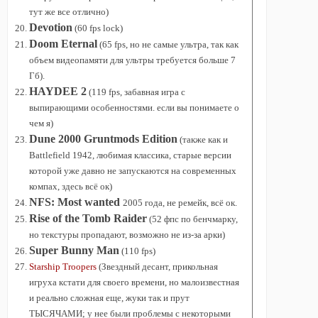
тут же все отлично)
Devotion
(60 fps lock)
Doom Eternal
(65 fps, но не самые ультра, так как
объем видеопамяти для ультры требуется больше 7
Гб).
HAYDEE 2
(119 fps, забавная игра с
выпирающими особенностями. если вы понимаете о
чем я)
Dune 2000 Gruntmods Edition
(также как и
Battlefield 1942, любимая классика, старые версии
которой уже давно не запускаются на современных
компах, здесь всё ок)
NFS: Most wanted
2005 года, не ремейк, всё ок.
Rise of the Tomb Raider
(52 фпс по бенчмарку,
но текстуры пропадают, возможно не из-за арки)
Super Bunny Man
(110 fps)
Starship Troopers
(Звездный десант, прикольная
игруха кстати для своего времени, но малоизвестная
и реально сложная еще, жуки так и прут
ТЫСЯЧАМИ; у нее были проблемы с некоторыми