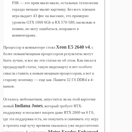
FSR — это прям мыло-мыло, остальные технологии
гораздо меньше мылят картинку. Без всех плюшек
игра выдает 43 фпс на высоких, это примерно
уровень GTX 1060 6Gb и RX 570-580, насколько я
помню, но могу ошибаться, поправьте в
комментариях.
Xeon E5 2640 v4
Процессор в компьютере стоял
, с
более новым/мощным процессором результаты могут
быть лучше, и все же эти статьи не об этом. Как писал в
предыдущей статье, такую видеокарту и нет особого
смысла ставить к новым мощным процессорам, а вот к
старому зеончику — еще как. Памяти 32 Гб DDR4 в 4-
канале.
Осталось любопытным, запустится ли на этой карточке
Indiana Jones
новый
, который требует RTX-
поддержку и посылает нахрен даже RTX 2060 на 6 Гб,
где эта поддержка есть, но покупать и скачивать эту игру
и тратить ещё кучу времени оказалось уже недостаточно
Metro Exodus Enhanced