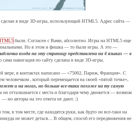
й сделан в виде 3D-игры, использующий HTML5. Адрес сайта —
 HTML5
были. Согласен с Вами, абсолютно. Игры на HTML5 еще
гинальными. Но в этом и фишка — то были игры. А это —
абличка входа на эту страницу представлена на 4 языках — в
 сама навигация по сайту сделана в виде 3D-игры.
ей мере, в контактах написано — «75002, Париж, Франция». С
ем человечком , который перемещается на своей «пятой точке»,
может и на ногах, но больше все-таки похоже на ту самую
м он отталкивается с места и благодаря чему движется — возмож
— но авторы на это ответа не дают. :)
 том, в том месте, где находятся руки, как будто он все-таки на
в никуда не может деться… В общем, способ его передвижения не