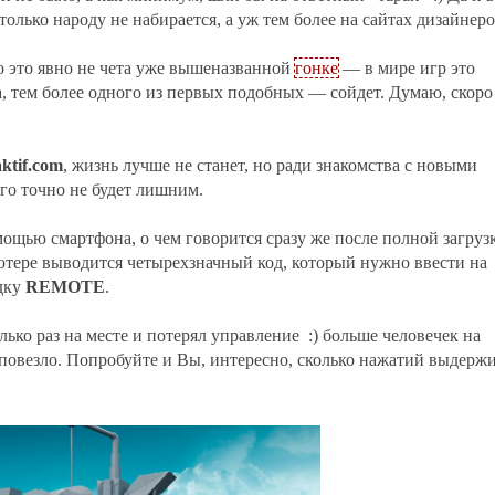
только народу не набирается, а уж тем более на сайтах дизайнеров
о это явно не чета уже вышеназванной
гонке
— в мире игр это
йта, тем более одного из первых подобных — сойдет. Думаю, скоро
ktif.com
, жизнь лучше не станет, но ради знакомства с новыми
го точно не будет лишним.
мощью смартфона, о чем говорится сразу же после полной загруз
ютере выводится четырехзначный код, который нужно ввести на
дку
REMOTE
.
лько раз на месте и потерял управление :) больше человечек на
к повезло. Попробуйте и Вы, интересно, сколько нажатий выдерж