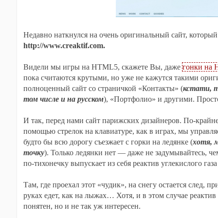
Недавно наткнулся на очень оригинальный сайт, которы
http://www.creaktif.com.
Видели мы игры на HTML5, скажете Вы, даже
гонки на
пока считаются крутыми, но уже не кажутся такими ори
полноценный сайт со страничкой «Контакты» (
кстати, т
том числе и на русском
), «Портфолио» и другими. Просто
И так, перед нами сайт парижских дизайнеров. По-крайн
помощью стрелок на клавиатуре, как в играх, мы управля
будто бы всю дорогу съезжает с горки на ледянке (
хотя, 
точку
). Только ледянки нет — даже не задумывайтесь, че
по-тихонечку выпускает из себя реактив углекислого газа 
Там, где проехал этот «чудик», на снегу остается след, при
руках едет, как на лыжах… Хотя, и в этом случае реакти
понятен, но и не так уж интересен.