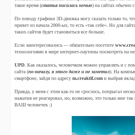
такое время (
статья писалась ночью
) на сайтах обычно с
По поводу графики 3D-движка могу сказать только то, чт
привет из начала 2000-ых, то есть «так себе». Но для са
таких сайтов будет становиться все больше.
Если заинтересовались — обязательно посетите
www.crea
технологиями в мире интернет-паутины посмотреть на не
UPD
. Как оказалось, человечком можно управлять и с по
сайта (
по-началу, я этого даже и не заметил
). На компь
смартфоне, зайдя по адресу
m.creaktif.com
и выбрав вкла
Правда, у меня с этим как-то не срослось, попрыгал неско
нажатия не реагировал, но, возможно, это только мне та
ВАШ человечек :)