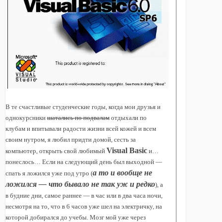
В те счастливые студенческие годы, когда мои друзья и
однокурсники
шатались по подвалам
отдыхали по
клубам и впитывали радости жизни всей кожей и всем
своим нутром, я любил придти домой, сесть за
Visual Basic
компьютер, открыть свой любимый
и…
понеслось… Если на следующий день был выходной —
а то и вообще не
спать я ложился уже под утро (
ложился — что бывало не так уж и редко
), а
в будние дни, самое раннее — в час или в два часа ночи,
несмотря на то, что в 6 часов уже шел на электричку, на
которой добирался до учебы. Мозг мой уже через