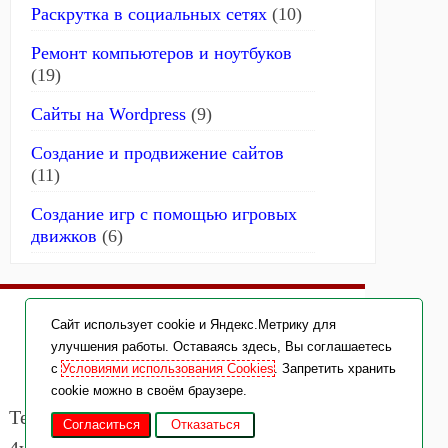
Раскрутка в социальных сетях
(10)
Ремонт компьютеров и ноутбуков
(19)
Сайты на Wordpress
(9)
Создание и продвижение сайтов
(11)
Создание игр с помощью игровых
движков
(6)
Disc C. Блог о компьютерах и интернет-
Cайт использует cookie и Яндекс.Метрику для
улучшения работы. Оставаясь здесь, Вы соглашаетесь
технологиях © 2026 г.
с
Условиями использования Cookies
. Запретить хранить
cookie можно в своём браузере.
Техническая информация:
Согласиться
Отказаться